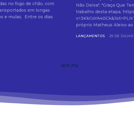
das no fogo de chão, com
Não Deixa", "Graça Que Te
ransportados em longas
trabalho desta etapa. https://www.youtube.com/watch?
 Entre os dias
v=3KkCoYA40Ck&list=PLNTn0a
próprio Matheus Aleixo ao 
LANÇAMENTOS
25 DE JULHO