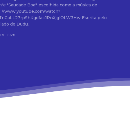
m"e "Saudade Boa", escolhida como a música de
LL27rpShKgdfacJRnXjglOLW3Hw Escrita pelo
lado de Dudu...
 DE 2026