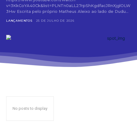
v=3KkCoYA40Ck&list=PLNTn0aLL27rpShKgdfacJRnXjglOLW
3Hw Escrita pelo próprio Matheus Aleixo ao lado de Dudu...
LANÇAMENTOS
25 DE JULHO DE 2026
No posts to display