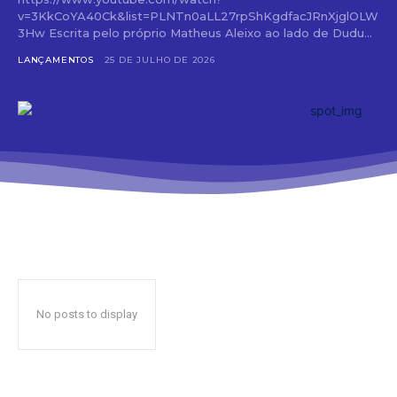
v=3KkCoYA40Ck&list=PLNTn0aLL27rpShKgdfacJRnXjglOLW
3Hw Escrita pelo próprio Matheus Aleixo ao lado de Dudu...
LANÇAMENTOS
25 DE JULHO DE 2026
No posts to display