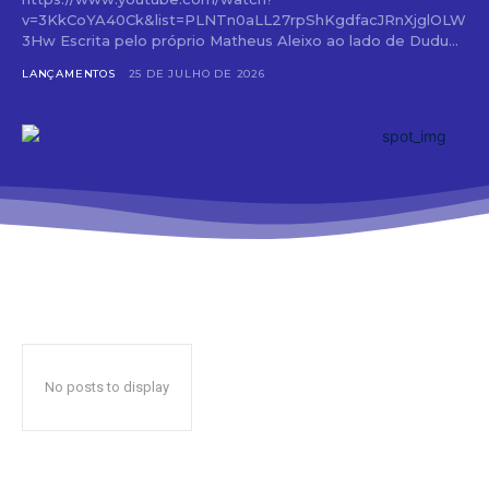
v=3KkCoYA40Ck&list=PLNTn0aLL27rpShKgdfacJRnXjglOLW
3Hw Escrita pelo próprio Matheus Aleixo ao lado de Dudu...
LANÇAMENTOS
25 DE JULHO DE 2026
No posts to display