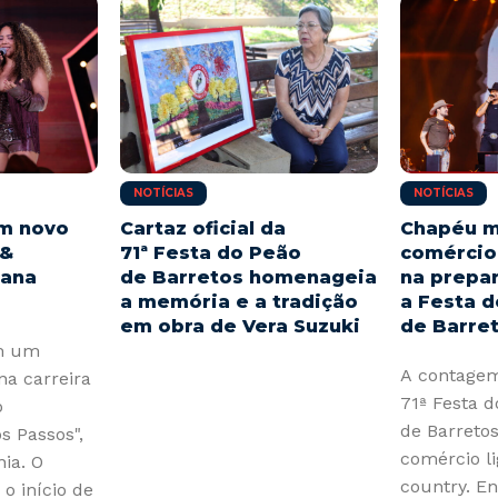
NOTÍCIAS
NOTÍCIAS
am novo
Cartaz oficial da
Chapéu 
 &
71ª Festa do Peão
comércio
iana
de Barretos homenageia
na prepa
a memória e a tradição
a Festa 
em obra de Vera Suzuki
de Barre
am um
A contagem
na carreira
71ª Festa d
o
de Barreto
s Passos",
comércio li
ia. O
country. En
 o início de