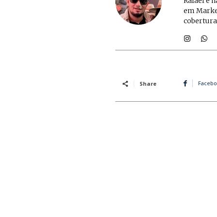
Rafael é 
em Market
cobertura
Facebo
Share