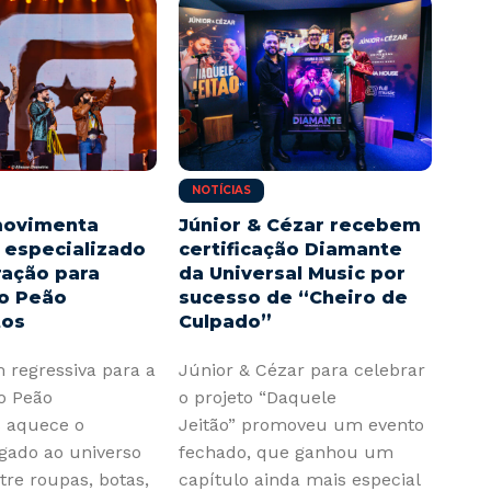
NOTÍCIAS
movimenta
Júnior & Cézar recebem
 especializado
certificação Diamante
ração para
da Universal Music por
do Peão
sucesso de “Cheiro de
tos
Culpado”
 regressiva para a
Júnior & Cézar para celebrar
o Peão
o projeto “Daquele
s aquece o
Jeitão” promoveu um evento
gado ao universo
fechado, que ganhou um
tre roupas, botas,
capítulo ainda mais especial