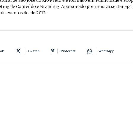
natural de São José do Rio Preto e é formado em Publicidade e Pro
ing de Conteúdo e Branding. Apaixonado por música sertaneja, 
 de eventos desde 2012.
ok
Twitter
Pinterest
WhatsApp