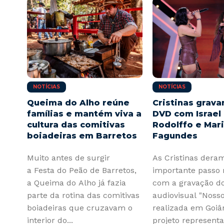
NOTÍCIAS
NOTÍCIAS
Queima do Alho reúne
Cristinas grav
famílias e mantém viva a
DVD com Israel
cultura das comitivas
Rodolffo e Mar
boiadeiras em Barretos
Fagundes
Muito antes de surgir
As Cristinas der
a Festa do Peão de Barretos,
importante passo 
a Queima do Alho já fazia
com a gravação d
parte da rotina das comitivas
audiovisual "Nosso
boiadeiras que cruzavam o
realizada em Goiân
interior do...
projeto representa