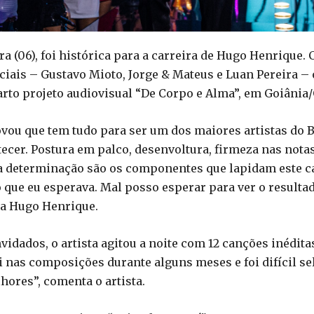
eira (06), foi histórica para a carreira de Hugo Henriqu
ciais – Gustavo Mioto, Jorge & Mateus e Luan Pereira –
arto projeto audiovisual “De Corpo e Alma”, em Goiânia
vou que tem tudo para ser um dos maiores artistas do Br
cer. Postura em palco, desenvoltura, firmeza nas notas 
a determinação são os componentes que lapidam este ca
que eu esperava. Mal posso esperar para ver o resulta
nta Hugo Henrique.
idados, o artista agitou a noite com 12 canções inédita
ei nas composições durante alguns meses e foi difícil s
ores”, comenta o artista.