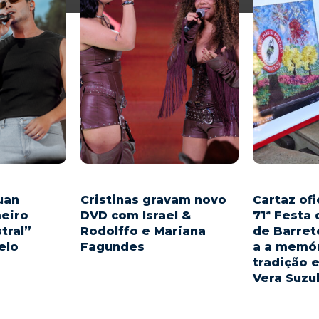
uan
Cristinas gravam novo
Cartaz ofi
meiro
DVD com Israel &
71ª Festa
tral”
Rodolffo e Mariana
de Barre
elo
Fagundes
a a memór
tradição 
As Cristinas deram um
Vera Suzu
& Kauan
importante passo na carreira
a quinta-
com a gravação do
 o primeiro
audiovisual "Nossos Passos",