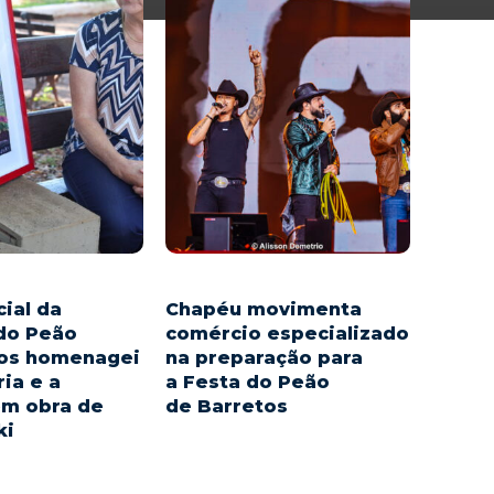
cial da
Chapéu movimenta
 do Peão
comércio especializado
tos homenagei
na preparação para
ia e a
a Festa do Peão
em obra de
de Barretos
ki
A contagem regressiva para a
71ª Festa do Peão
de Barretos aquece o