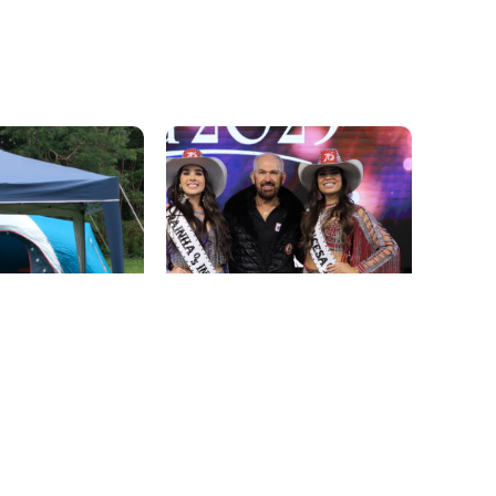
comércio ligado ao universo
country. Entre roupas, botas,
cintos e fivelas, o chapéu
ocupa lugar...