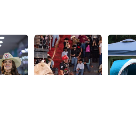
a edição do
realizada em Goiânia. O
gravado em
projeto representa o início de
)....
uma...