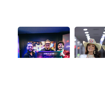
boiadeiras que cruzavam o
volume da segund
interior do...
projeto "Astral", 
Belo Horizonte (MG