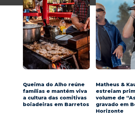
Queima do Alho reúne
Matheus & Ka
famílias e mantém viva
estreiam pri
a cultura das comitivas
volume de “As
boiadeiras em Barretos
gravado em B
Horizonte
Muito antes de surgir
a Festa do Peão de Barretos, a
A dupla Matheus 
Queima do Alho já fazia parte
disponibiliza nest
da rotina das comitivas
feira (23), às 21h,